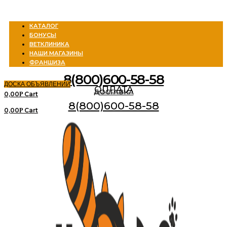
Menu
КАТАЛОГ
БОНУСЫ
ВЕТКЛИНИКА
НАШИ МАГАЗИНЫ
ФРАНШИЗА
8(800)600-58-58
ДОСКА ОБЪЯВЛЕНИЙ
ОПЛАТА
ДОСТАВКА
0,00
Cart
Р
8(800)600-58-58
0,00
Cart
Р