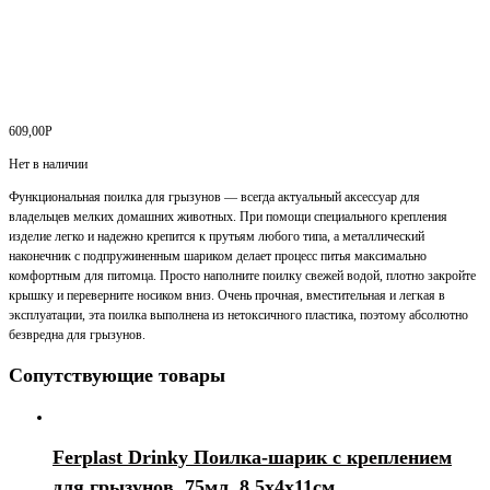
609,00
Р
Нет в наличии
Функциональная поилка для грызунов — всегда актуальный аксессуар для
владельцев мелких домашних животных. При помощи специального крепления
изделие легко и надежно крепится к прутьям любого типа, а металлический
наконечник с подпружиненным шариком делает процесс питья максимально
комфортным для питомца. Просто наполните поилку свежей водой, плотно закройте
крышку и переверните носиком вниз. Очень прочная, вместительная и легкая в
эксплуатации, эта поилка выполнена из нетоксичного пластика, поэтому абсолютно
безвредна для грызунов.
Сопутствующие товары
Ferplast Drinky Поилка-шарик с креплением
для грызунов, 75мл, 8,5х4х11см