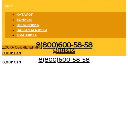
Menu
КАТАЛОГ
БОНУСЫ
ВЕТКЛИНИКА
НАШИ МАГАЗИНЫ
ФРАНШИЗА
8(800)600-58-58
ДОСКА ОБЪЯВЛЕНИЙ
ОПЛАТА
ДОСТАВКА
0,00
Cart
Р
8(800)600-58-58
0,00
Cart
Р