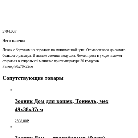
3794,00
Р
Нет в наличии
Лежак с бортиком из поролона по минимальной цене. От маленького до самого
большого размера. В лежаке съемная подушка. Лежак прост в уходе и может
стираться в стиральной машинке при температуре 30 градусов.
Размер 80х70х22см
Сопутствующие товары
Зооник Дом для кошек, Тоннель, мех
49х38х37см
2508,00
Р
Зооник Дом — трансформер (букле)