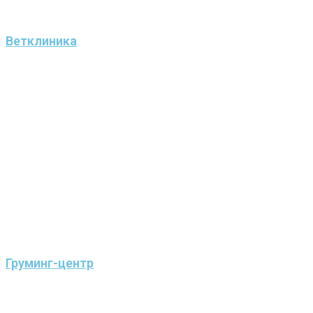
Ветклиника
Груминг-центр