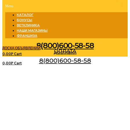
Menu
КАТАЛОГ
БОНУСЫ
ВЕТКЛИНИКА
НАШИ МАГАЗИНЫ
ФРАНШИЗА
8(800)600-58-58
ДОСКА ОБЪЯВЛЕНИЙ
ОПЛАТА
ДОСТАВКА
0,00
Cart
Р
8(800)600-58-58
0,00
Cart
Р