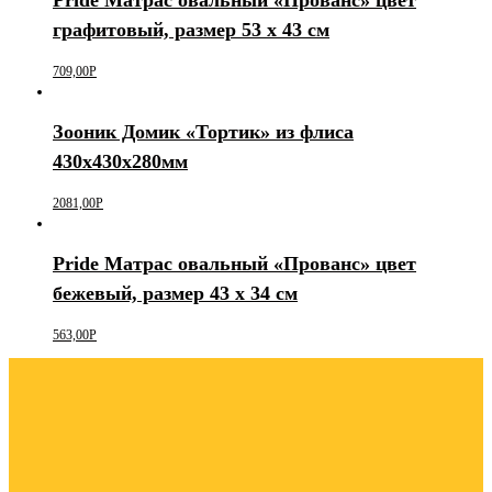
графитовый, размер 53 х 43 см
709,00
Р
Зооник Домик «Тортик» из флиса
430х430х280мм
2081,00
Р
Pride Матрас овальный «Прованс» цвет
бежевый, размер 43 х 34 см
563,00
Р