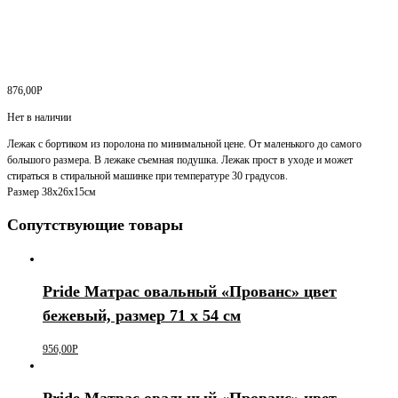
876,00
Р
Нет в наличии
Лежак с бортиком из поролона по минимальной цене. От маленького до самого
большого размера. В лежаке съемная подушка. Лежак прост в уходе и может
стираться в стиральной машинке при температуре 30 градусов.
Размер 38х26х15см
Сопутствующие товары
Pride Матрас овальный «Прованс» цвет
бежевый, размер 71 х 54 см
956,00
Р
Pride Матрас овальный «Прованс» цвет