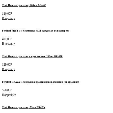
Triol Поилка для птиц, 200мл BR-46P
116,00
Р
В корзину
Ferplast PRETTY Кормушка 4522 наружная для канареек
491,00
Р
В корзину
Triol Поилка для птиц с креплением, 200мл BR-47P
129,00
Р
В корзину
Ferplast BRAVA 1 Кормушка вращающаяся для птиц (прозрачная)
559,00
Р
Подробнее
Triol Поилка для птиц, 75мл BR-49K