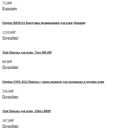
72,00
Р
В корзину
Ferplast BRAVA 6 Кормушка вращающаяся для птиц (бежевая)
1210,00
Р
Подробнее
Triol Поилка для птиц, 75мл BR-49P
89,00
Р
Подробнее
Ferplast UNIX 4552 Поилка с узким носиком для маленьких и средних птиц
256,00
Р
Подробнее
Triol Поилка для птиц, 320мл BR9P
167,00
Р
Подробнее