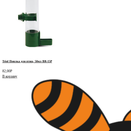
Triol Поилка для птиц, 50мл BR-15P
82,00
Р
В корзину