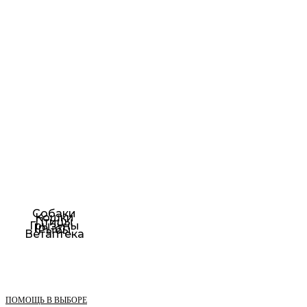
Собаки
Кошки
Птицы
Грызуны
Рыбы
Ветаптека
ПОМОЩЬ В ВЫБОРЕ