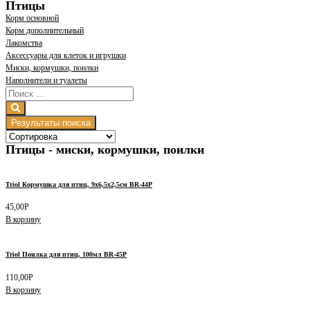
Птицы
Корм основной
Корм дополнительный
Лакомства
Аксессуары для клеток и игрушки
Миски, кормушки, поилки
Наполнители и туалеты
Результаты поиска
Птицы - миски, кормушки, поилки
Triol Кормушка для птиц, 9х6,5х2,5см BR-44P
45,00
Р
В корзину
Triol Поилка для птиц, 100мл BR-45P
110,00
Р
В корзину