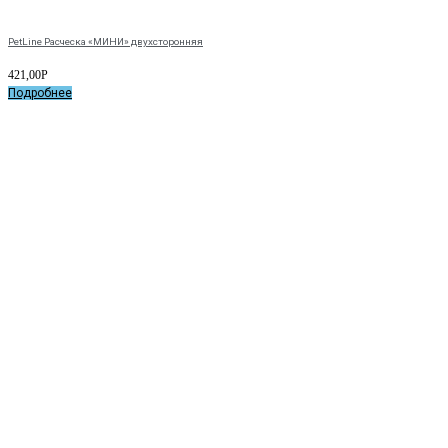
PetLine Расческа «МИНИ» двухсторонняя
421,00
Р
Подробнее