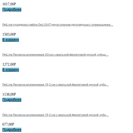
1617,00
Р
Подробнее
PetLine пуходерка грабли DeLIGHT двухстороние двухрядные с плавающими...
1503,00
Р
В корзину
PetLine Расческа алюминевая 30 см с овальной фиолетовой ручкой, зубцы...
1272,00
Р
В корзину
PetLine Расческа алюминевая 19,2 см с овальной фиолетовой ручкой, зубц...
1138,00
Р
Подробнее
PetLine Расческа алюминевая 19,2 см с овальной фиолетовой ручкой, зубц...
677,00
Р
Подробнее