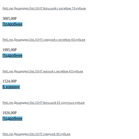
PetLine Дешеддер DeLIGHT большой с изгибом 76 зубьев
3005,00
Р
Подробнее
PetLine Дешеддер DeLIGHT средний с изгибом 60 зубьев
1995,00
Р
Подробнее
PetLine Дешеддер DeLIGHT малый с изгибом 40 зубьев
1524,00
Р
В корзину
PetLine Дешеддер DeLIGHT большой 45 крупных зубьев
1926,00
Р
Подробнее
PetLine Дешеддер DeLIGHT средний 65 зубьев