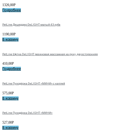
1326,00
Р
Подробнее
PetLine Дешеддер DeLIGHT малый 43 зуба
1190,00
Р
В корзину
PetLine Щетка DeLIGHT резиновая массажная на руку, двухсторонняя
410,00
Р
Подробнее
PetLine Пуходёрка DeLIGHT «МИНИ» с каплей
575,00
Р
В корзину
PetLine Пуходёрка DeLIGHT «МИНИ»
527,00
Р
В корзину