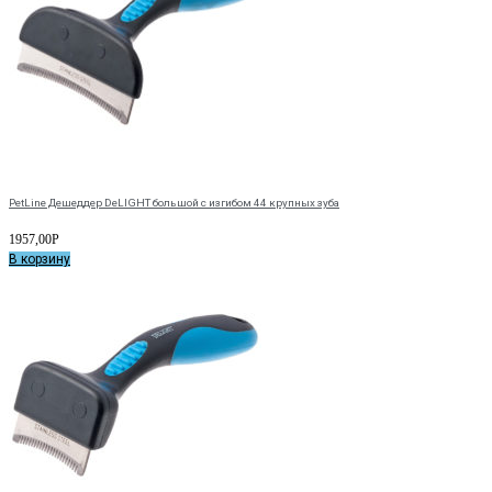
PetLine Дешеддер DeLIGHT большой с изгибом 44 крупных зуба
1957,00
Р
В корзину