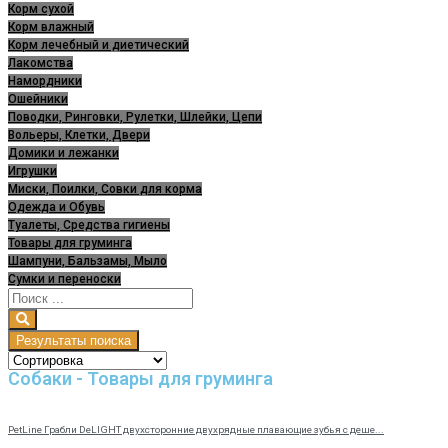
Корм сухой
Корм влажный
Корм лечебный и диетический
Лакомства
Намордники
Ошейники
Поводки, Ринговки, Рулетки, Шлейки, Цепи
Вольеры, Клетки, Двери
Домики и лежанки
Игрушки
Миски, Поилки, Совки для корма
Одежда и Обувь
Туалеты, Средства гигиены
Товары для груминга
Шампуни, Бальзамы, Мыло
Сумки и переноски
Результаты поиска
Собаки - Товары для груминга
PetLine Грабли DeLIGHT двухсторонние двухрядные плавающие зубья с деше...