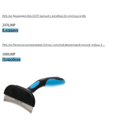
PetLine Дешеддер DeLIGHT малый с изгибом 24 крупных зуба
2476,00
Р
В корзину
PetLine Расческа алюминевая 30 см с круглой фиолетовой ручкой, зубцы 3...
1069,00
Р
Подробнее